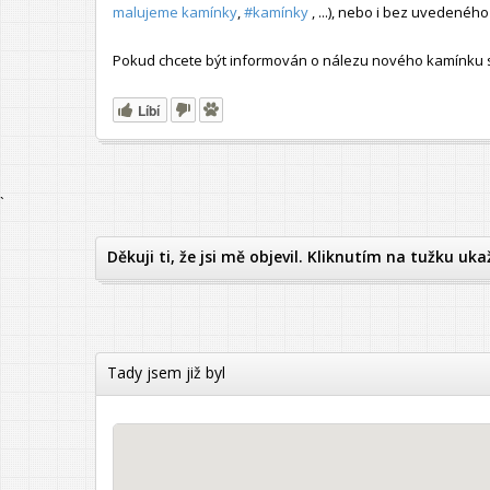
malujeme kamínky
,
#kamínky
, ...), nebo i bez uvedené
Pokud chcete být informován o nálezu nového kamínku s t
Líbí
`
Děkuji ti, že jsi mě objevil. Kliknutím na tužku uka
Tady jsem již byl