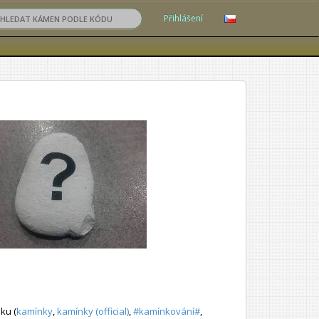
Přihlášení
ku (
kamínky
,
kamínky (official)
,
#kamínkování#
,