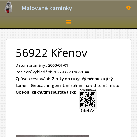
Toggle
Malované kamínky
Toggle
navigation
56922 Křenov
Datum proměny::
2000-01-01
Poslední vyhledání:
2022-08-23 16:51:44
Způsob cestování::
Z ruky do ruky, Výměnou za jiný
kámen, Geocachingem, Umístěním na viditelné místo
KAMENUJ.CZ
QR kód (kliknutím spustíte tisk):
56922