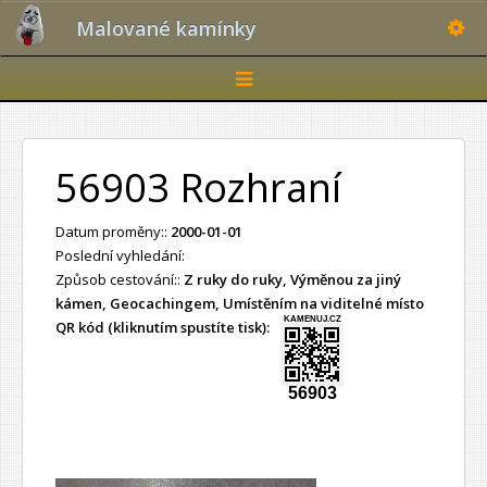
Toggle
Malované kamínky
Toggle
navigation
56903 Rozhraní
Datum proměny::
2000-01-01
Poslední vyhledání:
Způsob cestování::
Z ruky do ruky, Výměnou za jiný
kámen, Geocachingem, Umístěním na viditelné místo
KAMENUJ.CZ
QR kód (kliknutím spustíte tisk):
56903