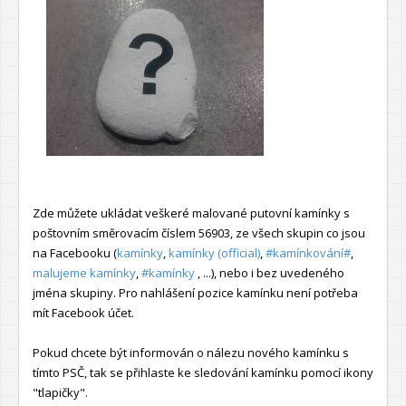
Zde můžete ukládat veškeré malované putovní kamínky s
poštovním směrovacím číslem 56903, ze všech skupin co jsou
na Facebooku (
kamínky
,
kamínky (official)
,
#kamínkování#
,
malujeme kamínky
,
#kamínky
, ...), nebo i bez uvedeného
jména skupiny. Pro nahlášení pozice kamínku není potřeba
mít Facebook účet.
Pokud chcete být informován o nálezu nového kamínku s
tímto PSČ, tak se přihlaste ke sledování kamínku pomocí ikony
"tlapičky".