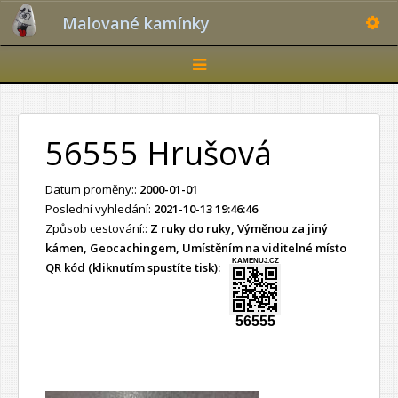
Toggle
Malované kamínky
Toggle
navigation
56555 Hrušová
Datum proměny::
2000-01-01
Poslední vyhledání:
2021-10-13 19:46:46
Způsob cestování::
Z ruky do ruky, Výměnou za jiný
kámen, Geocachingem, Umístěním na viditelné místo
KAMENUJ.CZ
QR kód (kliknutím spustíte tisk):
56555