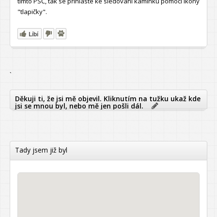
tímto PSČ, tak se přihlaste ke sledování kamínku pomocí ikony
"tlapičky".
Líbí
`
Děkuji ti, že jsi mě objevil. Kliknutím na tužku ukaž kde
jsi se mnou byl, nebo mě jen pošli dál.
Tady jsem již byl