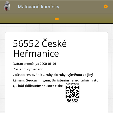
Toggle
Malované kamínky
Toggle
navigation
56552 České
Heřmanice
Datum proměny::
2000-01-01
Poslední vyhledání:
Způsob cestování::
Z ruky do ruky, Výměnou za jiný
kámen, Geocachingem, Umístěním na viditelné místo
KAMENUJ.CZ
QR kód (kliknutím spustíte tisk):
56552