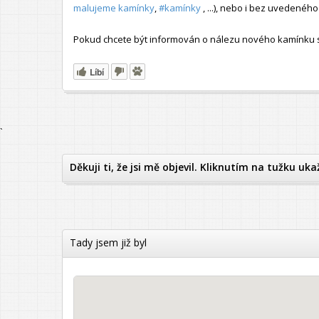
malujeme kamínky
,
#kamínky
, ...), nebo i bez uvedené
Pokud chcete být informován o nálezu nového kamínku s t
Líbí
`
Děkuji ti, že jsi mě objevil. Kliknutím na tužku uka
Tady jsem již byl