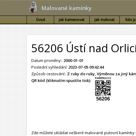
Malované kamínky
Úvod
Jak kamenovat
Jak malovat
Kdo j
56206 Ústí nad Orlic
Datum proměny::
2000-01-01
Poslední vyhledání:
2023-07-05 09:42:44
Způsob cestování::
Z ruky do ruky, Výměnou za jiný k
KAMENUJ.CZ
QR kód (kliknutím spustíte tisk):
56206
Zde můžete ukládat veškeré malované putovní kamínky s