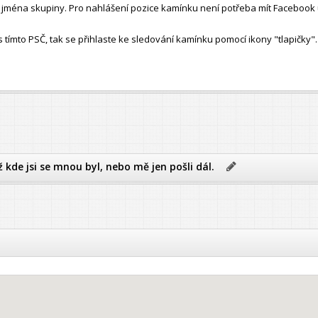
ho jména skupiny. Pro nahlášení pozice kamínku není potřeba mít Facebook 
ímto PSČ, tak se přihlaste ke sledování kamínku pomocí ikony "tlapičky".
ž kde jsi se mnou byl, nebo mě jen pošli dál.