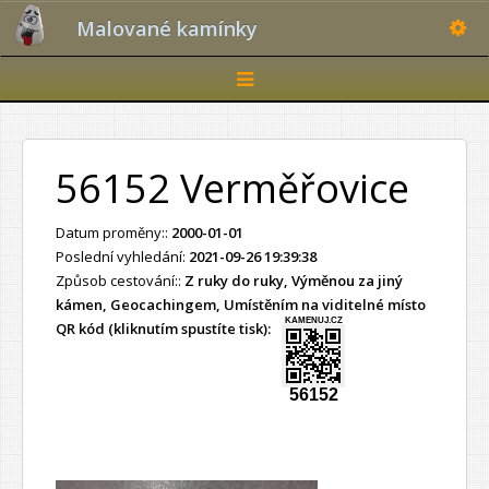
Toggle
Malované kamínky
Toggle
navigation
56152 Verměřovice
Datum proměny::
2000-01-01
Poslední vyhledání:
2021-09-26 19:39:38
Způsob cestování::
Z ruky do ruky, Výměnou za jiný
kámen, Geocachingem, Umístěním na viditelné místo
KAMENUJ.CZ
QR kód (kliknutím spustíte tisk):
56152