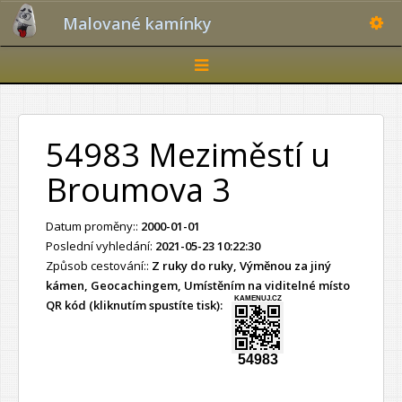
Toggle
Malované kamínky
Toggle
navigation
54983 Meziměstí u
Broumova 3
Datum proměny::
2000-01-01
Poslední vyhledání:
2021-05-23 10:22:30
Způsob cestování::
Z ruky do ruky, Výměnou za jiný
kámen, Geocachingem, Umístěním na viditelné místo
KAMENUJ.CZ
QR kód (kliknutím spustíte tisk):
54983