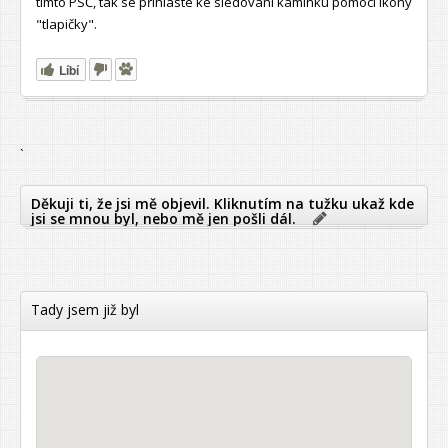
tímto PSČ, tak se přihlaste ke sledování kamínku pomocí ikony
"tlapičky".
Líbí
`
Děkuji ti, že jsi mě objevil. Kliknutím na tužku ukaž kde
jsi se mnou byl, nebo mě jen pošli dál.
Tady jsem již byl