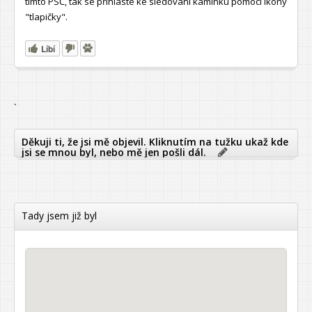
tímto PSČ, tak se přihlaste ke sledování kamínku pomocí ikony
"tlapičky".
Líbí
`
Děkuji ti, že jsi mě objevil. Kliknutím na tužku ukaž kde
jsi se mnou byl, nebo mě jen pošli dál.
Tady jsem již byl