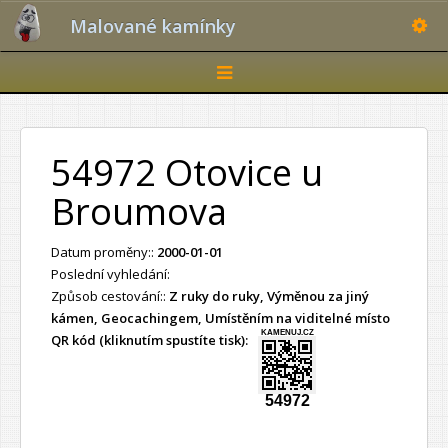
Toggle
Malované kamínky
Toggle
navigation
54972 Otovice u
Broumova
Datum proměny::
2000-01-01
Poslední vyhledání:
Způsob cestování::
Z ruky do ruky, Výměnou za jiný
kámen, Geocachingem, Umístěním na viditelné místo
KAMENUJ.CZ
QR kód (kliknutím spustíte tisk):
54972