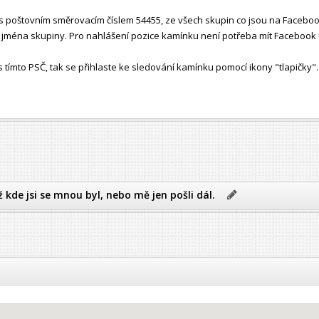
 poštovním směrovacím číslem 54455, ze všech skupin co jsou na Faceboo
ho jména skupiny. Pro nahlášení pozice kamínku není potřeba mít Facebook 
ímto PSČ, tak se přihlaste ke sledování kamínku pomocí ikony "tlapičky".
ž kde jsi se mnou byl, nebo mě jen pošli dál.