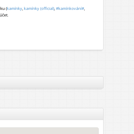
ku (
kamínky
,
kamínky (official)
,
#kamínkování#
,
účet.