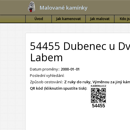
Malované kamínky
Úvod
Jak kamenovat
Jak malovat
Kdo j
54455 Dubenec u Dv
Labem
Datum proměny::
2000-01-01
Poslední vyhledání:
Způsob cestování::
Z ruky do ruky, Výměnou za jiný k
KAMENUJ.CZ
QR kód (kliknutím spustíte tisk):
54455