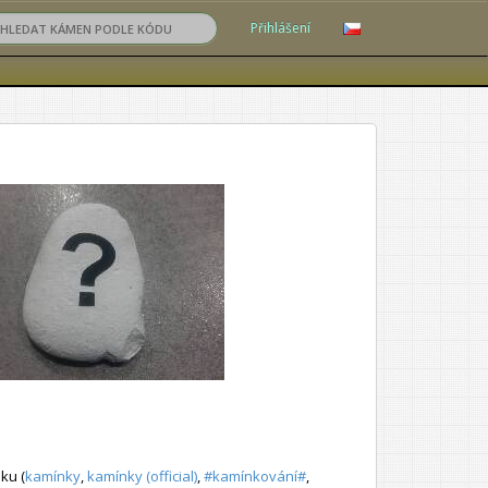
Přihlášení
ku (
kamínky
,
kamínky (official)
,
#kamínkování#
,