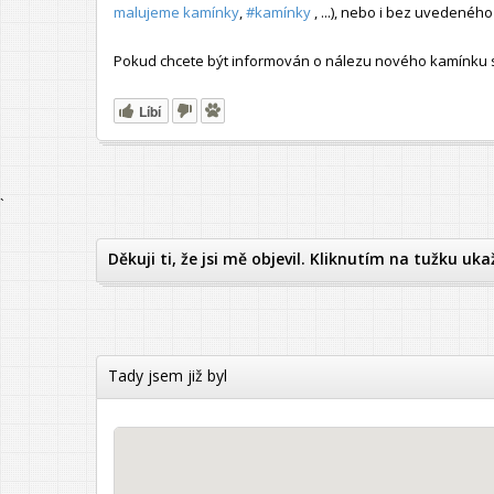
malujeme kamínky
,
#kamínky
, ...), nebo i bez uvedené
Pokud chcete být informován o nálezu nového kamínku s t
Líbí
`
Děkuji ti, že jsi mě objevil. Kliknutím na tužku uka
Tady jsem již byl