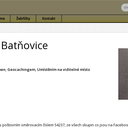
sme
Žebříčky
Kontakt
 Batňovice
ámen, Geocachingem, Umístěním na viditelné místo
 poštovním směrovacím číslem 54237, ze všech skupin co jsou na Faceboo