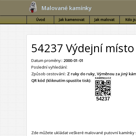
Malované kamínky
Úvod
Jak kamenovat
Jak malovat
Kdo j
54237 Výdejní místo
Datum proměny::
2000-01-01
Poslední vyhledání:
Způsob cestování::
Z ruky do ruky, Výměnou za jiný k
KAMENUJ.CZ
QR kód (kliknutím spustíte tisk):
54237
Zde můžete ukládat veškeré malované putovní kamínky s