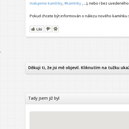
malujeme kamínky
,
#kamínky
, ...), nebo i bez uvedené
Pokud chcete být informován o nálezu nového kamínku s t
Líbí
`
Děkuji ti, že jsi mě objevil. Kliknutím na tužku uka
Tady jsem již byl