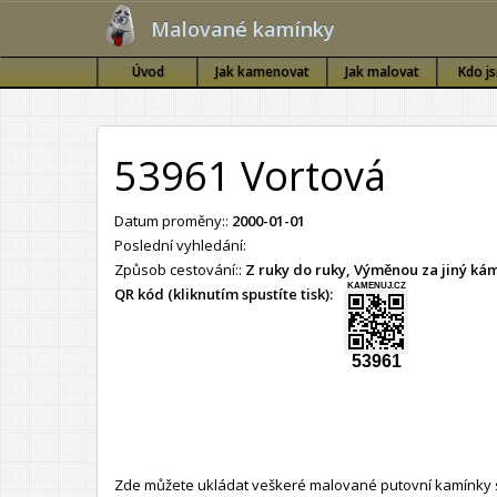
Malované kamínky
Úvod
Jak kamenovat
Jak malovat
Kdo j
53961 Vortová
Datum proměny::
2000-01-01
Poslední vyhledání:
Způsob cestování::
Z ruky do ruky, Výměnou za jiný k
KAMENUJ.CZ
QR kód (kliknutím spustíte tisk):
53961
Zde můžete ukládat veškeré malované putovní kamínky s