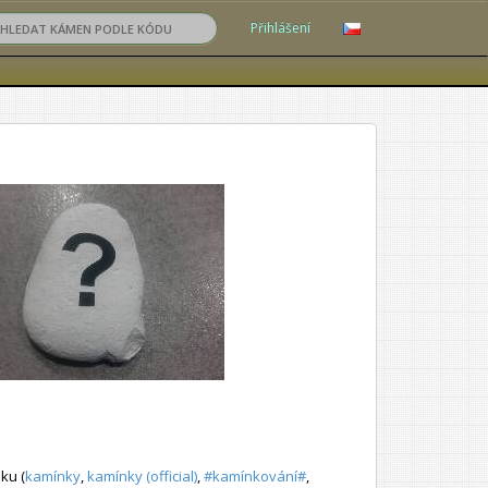
Přihlášení
ku (
kamínky
,
kamínky (official)
,
#kamínkování#
,