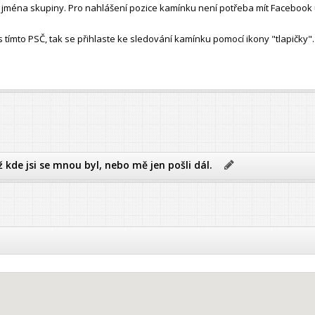
ho jména skupiny. Pro nahlášení pozice kamínku není potřeba mít Facebook 
ímto PSČ, tak se přihlaste ke sledování kamínku pomocí ikony "tlapičky".
ž kde jsi se mnou byl, nebo mě jen pošli dál.