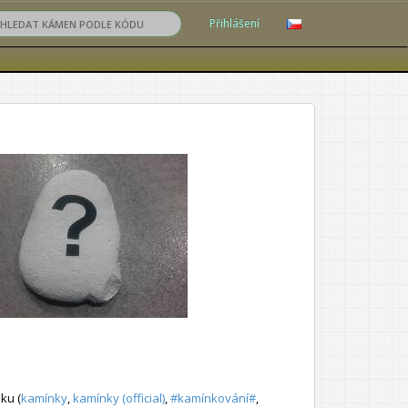
Přihlášení
ku (
kamínky
,
kamínky (official)
,
#kamínkování#
,