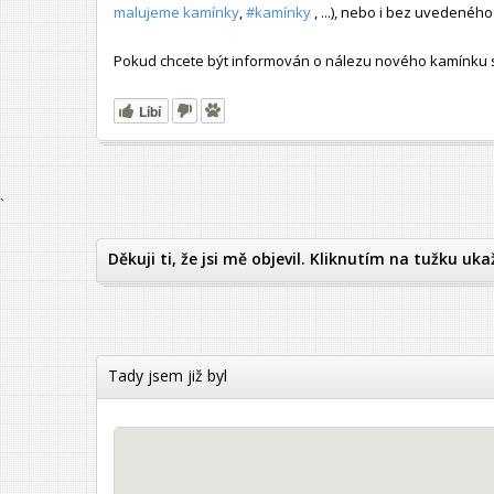
malujeme kamínky
,
#kamínky
, ...), nebo i bez uvedené
Pokud chcete být informován o nálezu nového kamínku s t
Líbí
`
Děkuji ti, že jsi mě objevil. Kliknutím na tužku uka
Tady jsem již byl