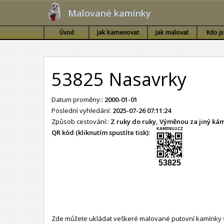
Malované kamínky
Úvod
Jak kamenovat
Jak malovat
Kdo j
53825 Nasavrky
Datum proměny::
2000-01-01
Poslední vyhledání:
2025-07-26 07:11:24
Způsob cestování::
Z ruky do ruky, Výměnou za jiný k
KAMENUJ.CZ
QR kód (kliknutím spustíte tisk):
53825
Zde můžete ukládat veškeré malované putovní kamínky s