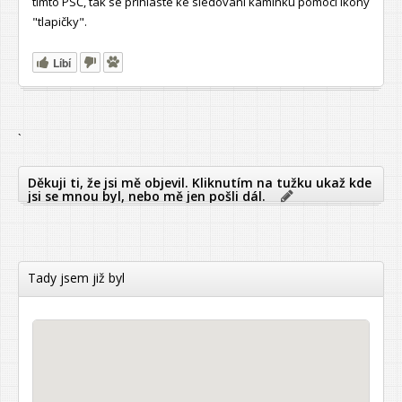
tímto PSČ, tak se přihlaste ke sledování kamínku pomocí ikony
"tlapičky".
Líbí
`
Děkuji ti, že jsi mě objevil. Kliknutím na tužku ukaž kde
jsi se mnou byl, nebo mě jen pošli dál.
Tady jsem již byl