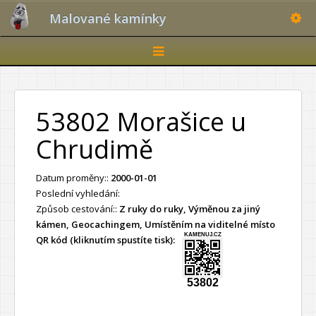
Toggle
Malované kamínky
Toggle
navigation
53802 Morašice u
Chrudimě
Datum proměny::
2000-01-01
Poslední vyhledání:
Způsob cestování::
Z ruky do ruky, Výměnou za jiný
kámen, Geocachingem, Umístěním na viditelné místo
KAMENUJ.CZ
QR kód (kliknutím spustíte tisk):
53802