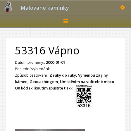
Toggle
Malované kamínky
Toggle
navigation
53316 Vápno
Datum proměny::
2000-01-01
Poslední vyhledání:
Způsob cestování::
Z ruky do ruky, Výměnou za jiný
kámen, Geocachingem, Umístěním na viditelné místo
KAMENUJ.CZ
QR kód (kliknutím spustíte tisk):
53316