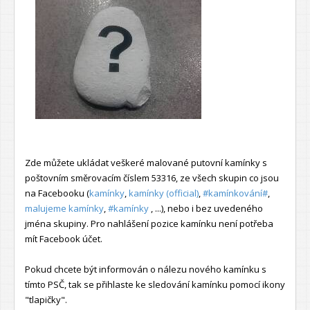
Zde můžete ukládat veškeré malované putovní kamínky s
poštovním směrovacím číslem 53316, ze všech skupin co jsou
na Facebooku (
kamínky
,
kamínky (official)
,
#kamínkování#
,
malujeme kamínky
,
#kamínky
, ...), nebo i bez uvedeného
jména skupiny. Pro nahlášení pozice kamínku není potřeba
mít Facebook účet.
Pokud chcete být informován o nálezu nového kamínku s
tímto PSČ, tak se přihlaste ke sledování kamínku pomocí ikony
"tlapičky".