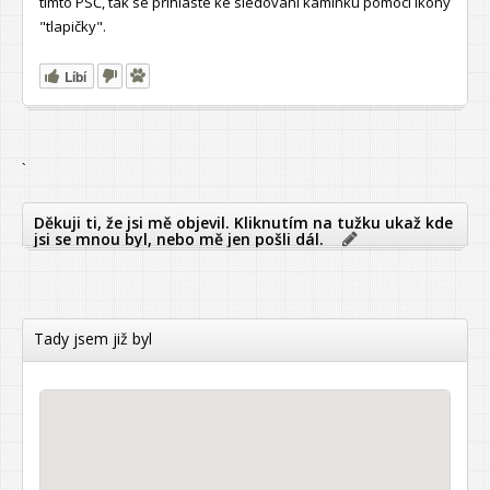
tímto PSČ, tak se přihlaste ke sledování kamínku pomocí ikony
"tlapičky".
Líbí
`
Děkuji ti, že jsi mě objevil. Kliknutím na tužku ukaž kde
jsi se mnou byl, nebo mě jen pošli dál.
Tady jsem již byl