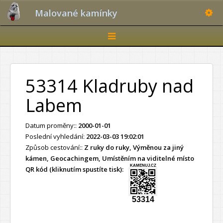
Toggle
Malované kamínky
Toggle
navigation
53314 Kladruby nad
Labem
Datum proměny::
2000-01-01
Poslední vyhledání:
2022-03-03 19:02:01
Způsob cestování::
Z ruky do ruky, Výměnou za jiný
kámen, Geocachingem, Umístěním na viditelné místo
KAMENUJ.CZ
QR kód (kliknutím spustíte tisk):
53314