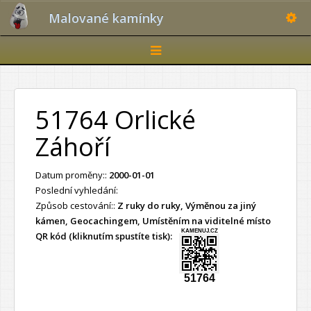
Toggle
Malované kamínky
Toggle
navigation
51764 Orlické
Záhoří
Datum proměny::
2000-01-01
Poslední vyhledání:
Způsob cestování::
Z ruky do ruky, Výměnou za jiný
kámen, Geocachingem, Umístěním na viditelné místo
KAMENUJ.CZ
QR kód (kliknutím spustíte tisk):
51764