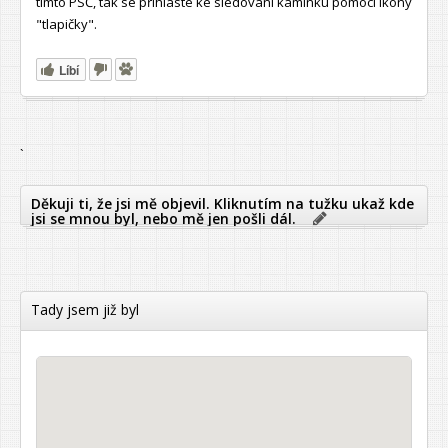
tímto PSČ, tak se přihlaste ke sledování kamínku pomocí ikony
"tlapičky".
Líbí
`
Děkuji ti, že jsi mě objevil. Kliknutím na tužku ukaž kde
jsi se mnou byl, nebo mě jen pošli dál.
Tady jsem již byl