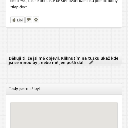
tímto PSČ, tak se přihlaste ke sledování kamínku pomocí ikony
"tlapičky".
Líbí
`
Děkuji ti, že jsi mě objevil. Kliknutím na tužku ukaž kde
jsi se mnou byl, nebo mě jen pošli dál.
Tady jsem již byl