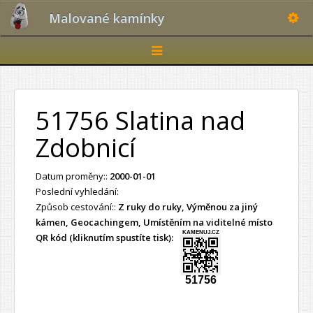
Toggle
Malované kamínky
Toggle
navigation
51756 Slatina nad
Zdobnicí
Datum proměny::
2000-01-01
Poslední vyhledání:
Způsob cestování::
Z ruky do ruky, Výměnou za jiný
kámen, Geocachingem, Umístěním na viditelné místo
KAMENUJ.CZ
QR kód (kliknutím spustíte tisk):
51756