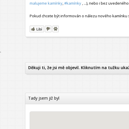
malujeme kamínky
,
#kamínky
, ...), nebo i bez uvedené
Pokud chcete být informován o nálezu nového kamínku s t
Líbí
`
Děkuji ti, že jsi mě objevil. Kliknutím na tužku uka
Tady jsem již byl