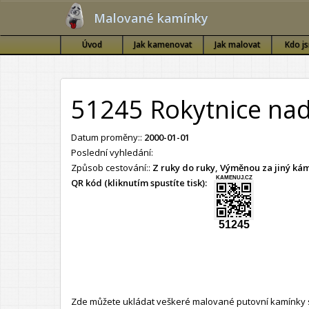
Malované kamínky
Úvod
Jak kamenovat
Jak malovat
Kdo j
51245 Rokytnice nad
Datum proměny::
2000-01-01
Poslední vyhledání:
Způsob cestování::
Z ruky do ruky, Výměnou za jiný k
KAMENUJ.CZ
QR kód (kliknutím spustíte tisk):
51245
Zde můžete ukládat veškeré malované putovní kamínky s