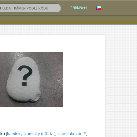
Přihlášení
ku (
kamínky
,
kamínky (official)
,
#kamínkování#
,