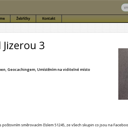
sme
Žebříčky
Kontakt
 Jizerou 3
ámen, Geocachingem, Umístěním na viditelné místo
 poštovním směrovacím číslem 51245, ze všech skupin co jsou na Faceboo