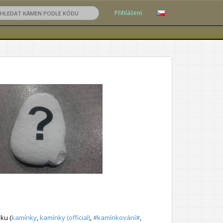
Přihlášení
ku (
kamínky
,
kamínky (official)
,
#kamínkování#
,