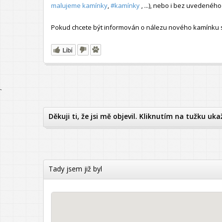
malujeme kamínky
,
#kamínky
, ...), nebo i bez uvedené
Pokud chcete být informován o nálezu nového kamínku s t
Líbí
`
Děkuji ti, že jsi mě objevil. Kliknutím na tužku uka
Tady jsem již byl