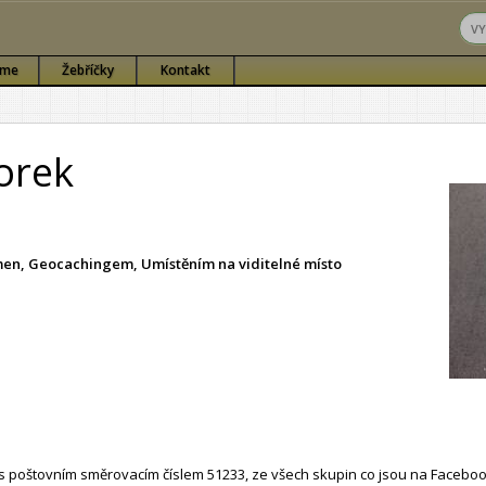
sme
Žebříčky
Kontakt
orek
ámen, Geocachingem, Umístěním na viditelné místo
 poštovním směrovacím číslem 51233, ze všech skupin co jsou na Faceboo