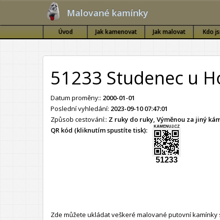
Malované kamínky
Úvod
Jak kamenovat
Jak malovat
Kdo j
51233 Studenec u H
Datum proměny::
2000-01-01
Poslední vyhledání:
2023-09-10 07:47:01
Způsob cestování::
Z ruky do ruky, Výměnou za jiný k
KAMENUJ.CZ
QR kód (kliknutím spustíte tisk):
51233
Zde můžete ukládat veškeré malované putovní kamínky s