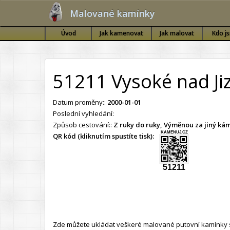
Malované kamínky
Úvod
Jak kamenovat
Jak malovat
Kdo j
51211 Vysoké nad Ji
Datum proměny::
2000-01-01
Poslední vyhledání:
Způsob cestování::
Z ruky do ruky, Výměnou za jiný k
KAMENUJ.CZ
QR kód (kliknutím spustíte tisk):
51211
Zde můžete ukládat veškeré malované putovní kamínky s