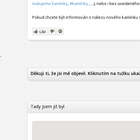
malujeme kamínky
,
#kamínky
, ...), nebo i bez uvedené
Pokud chcete být informován o nálezu nového kamínku s t
Líbí
`
Děkuji ti, že jsi mě objevil. Kliknutím na tužku uka
Tady jsem již byl