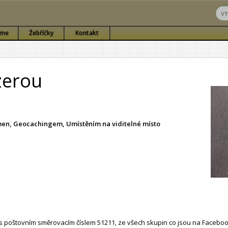
sme
Žebříčky
Kontakt
zerou
ámen, Geocachingem, Umístěním na viditelné místo
 poštovním směrovacím číslem 51211, ze všech skupin co jsou na Faceboo