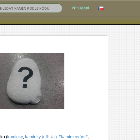
Přihlášení
ku (
kamínky
,
kamínky (official)
,
#kamínkování#
,