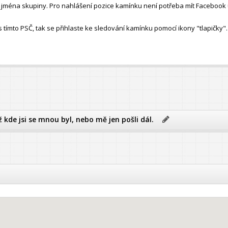
ho jména skupiny. Pro nahlášení pozice kamínku není potřeba mít Facebook 
ímto PSČ, tak se přihlaste ke sledování kamínku pomocí ikony "tlapičky".
ž kde jsi se mnou byl, nebo mě jen pošli dál.