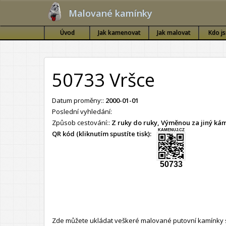
Malované kamínky
Úvod
Jak kamenovat
Jak malovat
Kdo j
50733 Vršce
Datum proměny::
2000-01-01
Poslední vyhledání:
Způsob cestování::
Z ruky do ruky, Výměnou za jiný k
KAMENUJ.CZ
QR kód (kliknutím spustíte tisk):
50733
Zde můžete ukládat veškeré malované putovní kamínky s