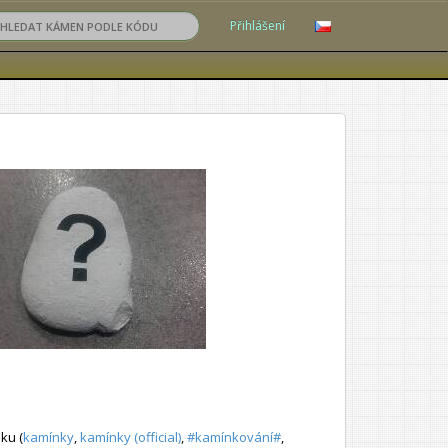
Přihlášení
ku (
kamínky
,
kamínky (official)
,
#kamínkování#
,