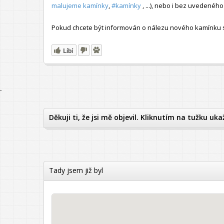
malujeme kamínky
,
#kamínky
, ...), nebo i bez uvedené
Pokud chcete být informován o nálezu nového kamínku s t
Líbí
`
Děkuji ti, že jsi mě objevil. Kliknutím na tužku uka
Tady jsem již byl