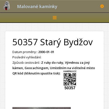
Toggle
Malované kamínky
Toggle
navigation
50357 Starý Bydžov
Datum proměny::
2000-01-01
Poslední vyhledání:
Způsob cestování::
Z ruky do ruky, Výměnou za jiný
kámen, Geocachingem, Umístěním na viditelné místo
KAMENUJ.CZ
QR kód (kliknutím spustíte tisk):
50357