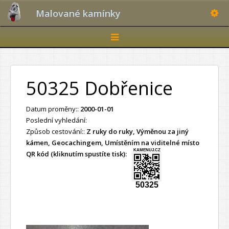
Toggle
Malované kamínky
Toggle
navigation
50325 Dobřenice
Datum proměny::
2000-01-01
Poslední vyhledání:
Způsob cestování::
Z ruky do ruky, Výměnou za jiný
kámen, Geocachingem, Umístěním na viditelné místo
KAMENUJ.CZ
QR kód (kliknutím spustíte tisk):
50325