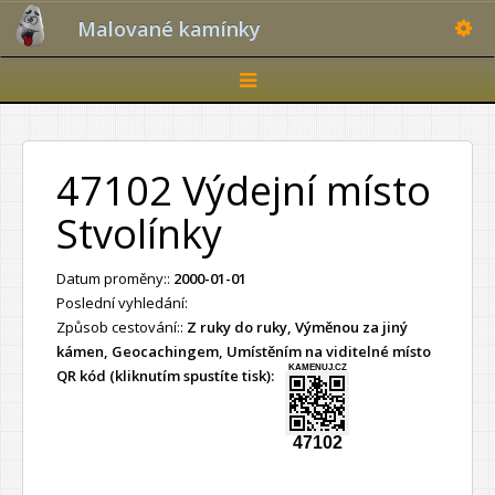
Toggle
Malované kamínky
Toggle
navigation
47102 Výdejní místo
Stvolínky
Datum proměny::
2000-01-01
Poslední vyhledání:
Způsob cestování::
Z ruky do ruky, Výměnou za jiný
kámen, Geocachingem, Umístěním na viditelné místo
KAMENUJ.CZ
QR kód (kliknutím spustíte tisk):
47102