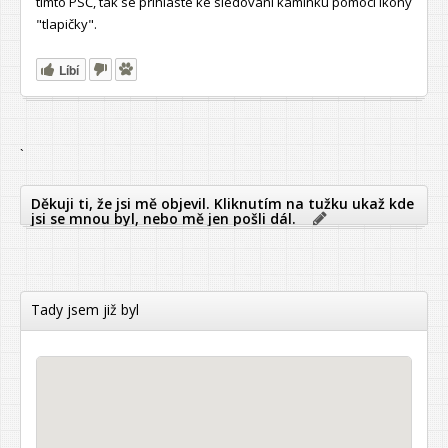
tímto PSČ, tak se přihlaste ke sledování kamínku pomocí ikony
"tlapičky".
Líbí
`
Děkuji ti, že jsi mě objevil. Kliknutím na tužku ukaž kde
jsi se mnou byl, nebo mě jen pošli dál.
Tady jsem již byl