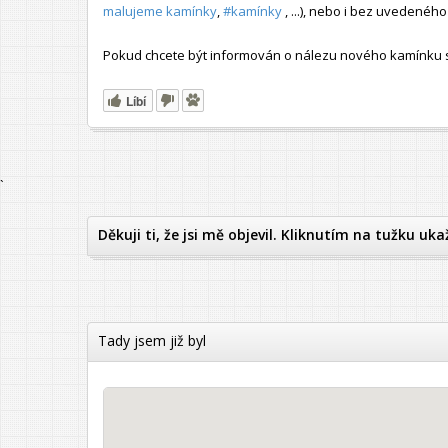
malujeme kamínky
,
#kamínky
, ...), nebo i bez uvedené
Pokud chcete být informován o nálezu nového kamínku s t
Líbí
`
Děkuji ti, že jsi mě objevil. Kliknutím na tužku uka
Tady jsem již byl