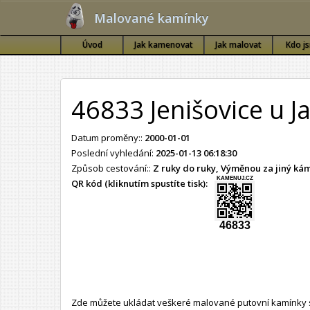
Malované kamínky
Úvod
Jak kamenovat
Jak malovat
Kdo j
46833 Jenišovice u 
Datum proměny::
2000-01-01
Poslední vyhledání:
2025-01-13 06:18:30
Způsob cestování::
Z ruky do ruky, Výměnou za jiný k
KAMENUJ.CZ
QR kód (kliknutím spustíte tisk):
46833
Zde můžete ukládat veškeré malované putovní kamínky s