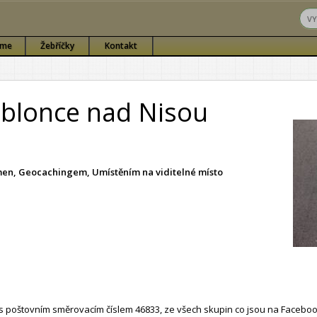
sme
Žebříčky
Kontakt
Jablonce nad Nisou
ámen, Geocachingem, Umístěním na viditelné místo
 poštovním směrovacím číslem 46833, ze všech skupin co jsou na Faceboo