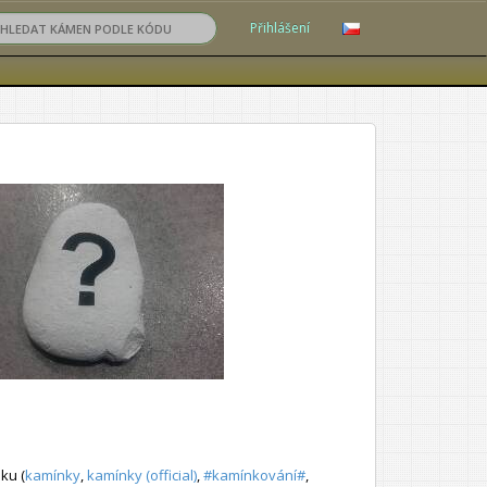
Přihlášení
ku (
kamínky
,
kamínky (official)
,
#kamínkování#
,