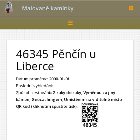
Toggle
Malované kamínky
Toggle
navigation
46345 Pěnčín u
Liberce
Datum proměny::
2000-01-01
Poslední vyhledání:
Způsob cestování::
Z ruky do ruky, Výměnou za jiný
kámen, Geocachingem, Umístěním na viditelné místo
KAMENUJ.CZ
QR kód (kliknutím spustíte tisk):
46345