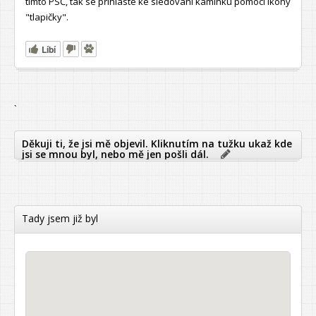
tímto PSČ, tak se přihlaste ke sledování kamínku pomocí ikony
"tlapičky".
Líbí
`
Děkuji ti, že jsi mě objevil. Kliknutím na tužku ukaž kde
jsi se mnou byl, nebo mě jen pošli dál.
Tady jsem již byl