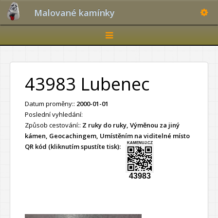
Toggle
Malované kamínky
Toggle
navigation
43983 Lubenec
Datum proměny::
2000-01-01
Poslední vyhledání:
Způsob cestování::
Z ruky do ruky, Výměnou za jiný
kámen, Geocachingem, Umístěním na viditelné místo
KAMENUJ.CZ
QR kód (kliknutím spustíte tisk):
43983