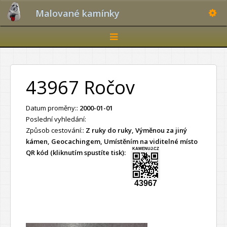
Toggle
Malované kamínky
Toggle
navigation
43967 Ročov
Datum proměny::
2000-01-01
Poslední vyhledání:
Způsob cestování::
Z ruky do ruky, Výměnou za jiný
kámen, Geocachingem, Umístěním na viditelné místo
KAMENUJ.CZ
QR kód (kliknutím spustíte tisk):
43967