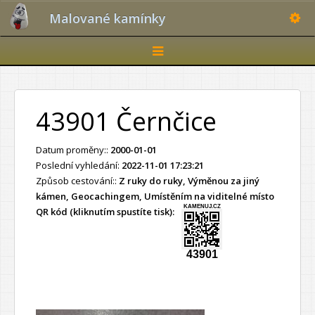
Toggle
Malované kamínky
Toggle
navigation
43901 Černčice
Datum proměny::
2000-01-01
Poslední vyhledání:
2022-11-01 17:23:21
Způsob cestování::
Z ruky do ruky, Výměnou za jiný
kámen, Geocachingem, Umístěním na viditelné místo
KAMENUJ.CZ
QR kód (kliknutím spustíte tisk):
43901