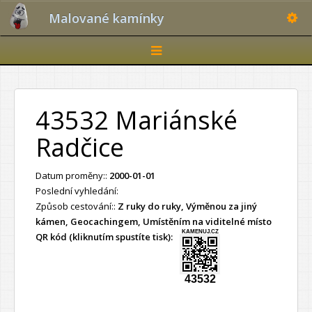
Toggle
Malované kamínky
Toggle
navigation
43532 Mariánské
Radčice
Datum proměny::
2000-01-01
Poslední vyhledání:
Způsob cestování::
Z ruky do ruky, Výměnou za jiný
kámen, Geocachingem, Umístěním na viditelné místo
KAMENUJ.CZ
QR kód (kliknutím spustíte tisk):
43532