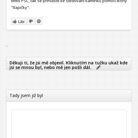
tímto PSČ, tak se přihlaste ke sledování kamínku pomocí ikony
"tlapičky".
Líbí
`
Děkuji ti, že jsi mě objevil. Kliknutím na tužku ukaž kde
jsi se mnou byl, nebo mě jen pošli dál.
Tady jsem již byl