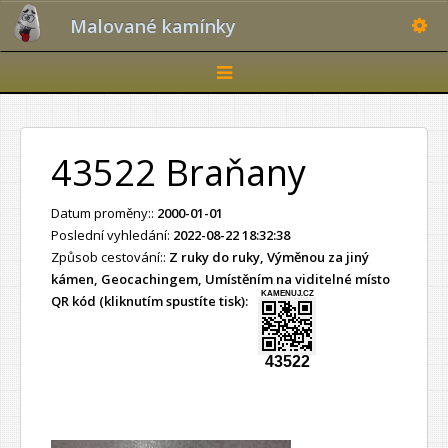
Toggle
Malované kamínky
Toggle
navigation
43522 Braňany
Datum proměny::
2000-01-01
Poslední vyhledání:
2022-08-22 18:32:38
Způsob cestování::
Z ruky do ruky, Výměnou za jiný
kámen, Geocachingem, Umístěním na viditelné místo
KAMENUJ.CZ
QR kód (kliknutím spustíte tisk):
43522