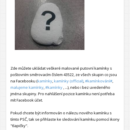
Zde můžete ukládat veškeré malované putovní kamínky s
poštovním směrovacím číslem 43522, ze všech skupin co jsou
na Facebooku (
kamínky
,
kamínky (official)
,
#kamínkování#
,
malujeme kamínky
,
#kamínky
, ...), nebo i bez uvedeného
jména skupiny. Pro nahlášení pozice kamínku není potřeba
mít Facebook účet.
Pokud chcete být informován o nálezu nového kamínku s
tímto PSČ, tak se přihlaste ke sledování kamínku pomocí ikony
"tlapičky".