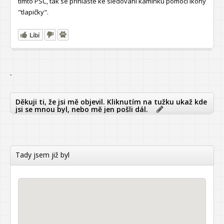
tímto PSČ, tak se přihlaste ke sledování kamínku pomocí ikony
"tlapičky".
Líbí
`
Děkuji ti, že jsi mě objevil. Kliknutím na tužku ukaž kde
jsi se mnou byl, nebo mě jen pošli dál.
Tady jsem již byl