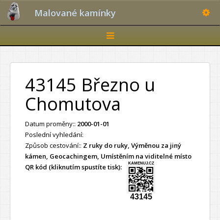
Toggle
Malované kamínky
Toggle
navigation
43145 Březno u
Chomutova
Datum proměny::
2000-01-01
Poslední vyhledání:
Způsob cestování::
Z ruky do ruky, Výměnou za jiný
kámen, Geocachingem, Umístěním na viditelné místo
KAMENUJ.CZ
QR kód (kliknutím spustíte tisk):
43145