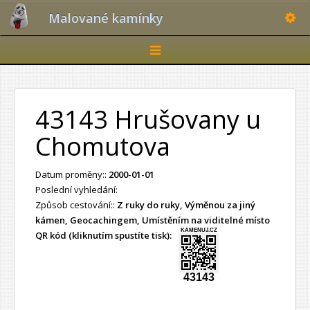
Toggle
Malované kamínky
Toggle
navigation
43143 Hrušovany u
Chomutova
Datum proměny::
2000-01-01
Poslední vyhledání:
Způsob cestování::
Z ruky do ruky, Výměnou za jiný
kámen, Geocachingem, Umístěním na viditelné místo
KAMENUJ.CZ
QR kód (kliknutím spustíte tisk):
43143