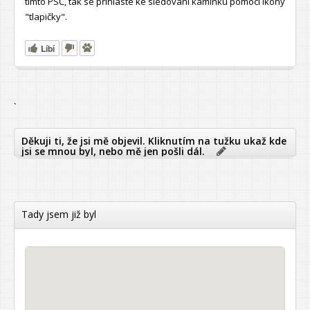
tímto PSČ, tak se přihlaste ke sledování kamínku pomocí ikony
"tlapičky".
Líbí
`
Děkuji ti, že jsi mě objevil. Kliknutím na tužku ukaž kde
jsi se mnou byl, nebo mě jen pošli dál.
Tady jsem již byl