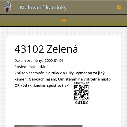
Toggle
Malované kamínky
Toggle
navigation
43102 Zelená
Datum proměny::
2000-01-01
Poslední vyhledání:
Způsob cestování::
Z ruky do ruky, Výměnou za jiný
kámen, Geocachingem, Umístěním na viditelné místo
KAMENUJ.CZ
QR kód (kliknutím spustíte tisk):
43102