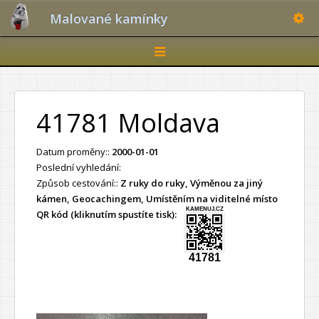
Toggle
Malované kamínky
Toggle
navigation
41781 Moldava
Datum proměny::
2000-01-01
Poslední vyhledání:
Způsob cestování::
Z ruky do ruky, Výměnou za jiný
kámen, Geocachingem, Umístěním na viditelné místo
KAMENUJ.CZ
QR kód (kliknutím spustíte tisk):
41781