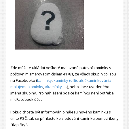
Zde můžete ukládat veškeré malované putovní kamínky s
poštovním směrovacím číslem 41781, ze všech skupin co jsou
na Facebooku (
kamínky
,
kamínky (official)
,
#kamínkování#
,
malujeme kamínky
,
#kamínky
, ...), nebo i bez uvedeného
jména skupiny. Pro nahlášení pozice kamínku není potřeba
mít Facebook účet.
Pokud chcete být informován o nálezu nového kamínku s
tímto PSČ, tak se přihlaste ke sledování kamínku pomocí ikony
"tlapičky".