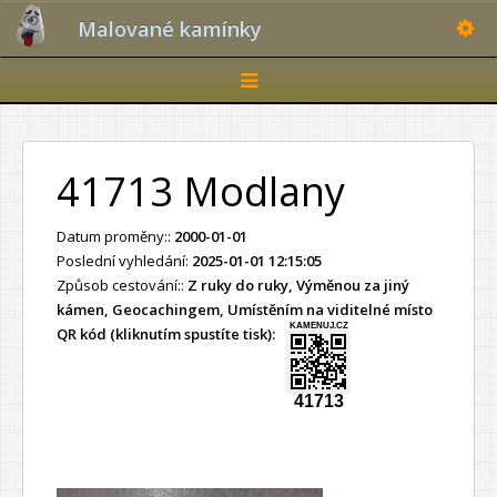
Toggle
Malované kamínky
Toggle
navigation
41713 Modlany
Datum proměny::
2000-01-01
Poslední vyhledání:
2025-01-01 12:15:05
Způsob cestování::
Z ruky do ruky, Výměnou za jiný
kámen, Geocachingem, Umístěním na viditelné místo
KAMENUJ.CZ
QR kód (kliknutím spustíte tisk):
41713