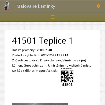
Toggle
Malované kamínky
Toggle
navigation
41501 Teplice 1
Datum proměny::
2000-01-01
Poslední vyhledání:
2025-12-22 11:27:14
Způsob cestování::
Z ruky do ruky, Výměnou za jiný
kámen, Geocachingem, Umístěním na viditelné místo
KAMENUJ.CZ
QR kód (kliknutím spustíte tisk):
41501