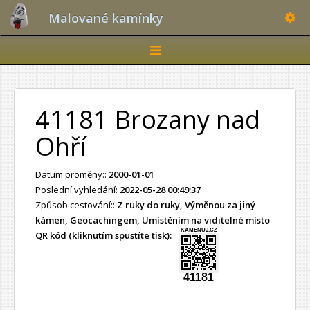
Toggle
Malované kamínky
Toggle
navigation
41181 Brozany nad
Ohří
Datum proměny::
2000-01-01
Poslední vyhledání:
2022-05-28 00:49:37
Způsob cestování::
Z ruky do ruky, Výměnou za jiný
kámen, Geocachingem, Umístěním na viditelné místo
KAMENUJ.CZ
QR kód (kliknutím spustíte tisk):
41181