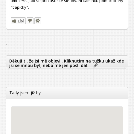
tímto PSČ, tak se přihlaste ke sledování kamínku pomocí ikony
"tlapičky".
Líbí
`
Děkuji ti, že jsi mě objevil. Kliknutím na tužku ukaž kde
jsi se mnou byl, nebo mě jen pošli dál.
Tady jsem již byl