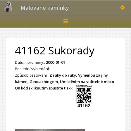
Toggle
Malované kamínky
Toggle
navigation
41162 Sukorady
Datum proměny::
2000-01-01
Poslední vyhledání:
Způsob cestování::
Z ruky do ruky, Výměnou za jiný
kámen, Geocachingem, Umístěním na viditelné místo
KAMENUJ.CZ
QR kód (kliknutím spustíte tisk):
41162