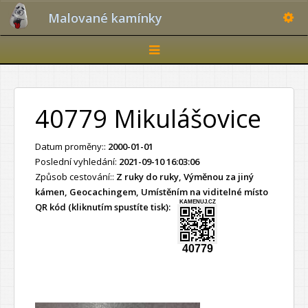
Toggle
Malované kamínky
Toggle
navigation
40779 Mikulášovice
Datum proměny::
2000-01-01
Poslední vyhledání:
2021-09-10 16:03:06
Způsob cestování::
Z ruky do ruky, Výměnou za jiný
kámen, Geocachingem, Umístěním na viditelné místo
KAMENUJ.CZ
QR kód (kliknutím spustíte tisk):
40779