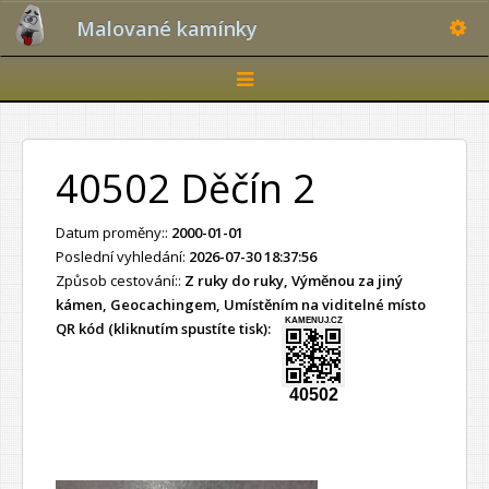
Toggle
Malované kamínky
Toggle
navigation
40502 Děčín 2
Datum proměny::
2000-01-01
Poslední vyhledání:
2026-07-30 18:37:56
Způsob cestování::
Z ruky do ruky, Výměnou za jiný
kámen, Geocachingem, Umístěním na viditelné místo
KAMENUJ.CZ
QR kód (kliknutím spustíte tisk):
40502