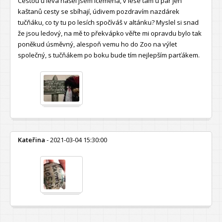
Cestou u leva našel jsem icemena, v lese tam u pár jen
kaštanů cesty se sbíhají, údivem pozdravím nazdárek
tučňáku, co ty tu po lesích spočíváš v altánku? Myslel si snad
že jsou ledový, na mě to překvápko věřte mi opravdu bylo tak
poněkud úsměvný, alespoň vemu ho do Zoo na výlet
společný, s tučňákem po boku bude tím nejlepším parťákem.
Kateřina
- 2021-03-04 15:30:00