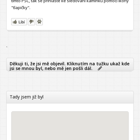
tímto PSČ, tak se přihlaste ke sledování kamínku pomocí ikony
"tlapičky".
Líbí
`
Děkuji ti, že jsi mě objevil. Kliknutím na tužku ukaž kde
jsi se mnou byl, nebo mě jen pošli dál.
Tady jsem již byl