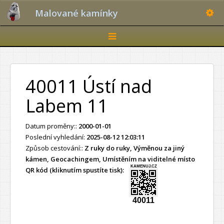
Toggle
Malované kamínky
Toggle
navigation
40011 Ústí nad
Labem 11
Datum proměny::
2000-01-01
Poslední vyhledání:
2025-08-12 12:03:11
Způsob cestování::
Z ruky do ruky, Výměnou za jiný
kámen, Geocachingem, Umístěním na viditelné místo
KAMENUJ.CZ
QR kód (kliknutím spustíte tisk):
40011