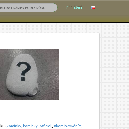
Přihlášení
ku (
kamínky
,
kamínky (official)
,
#kamínkování#
,