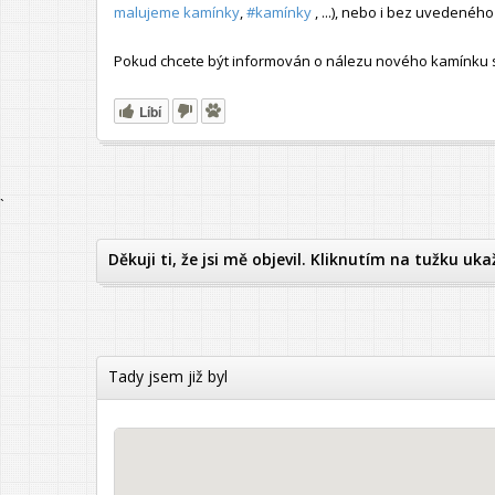
malujeme kamínky
,
#kamínky
, ...), nebo i bez uvedené
Pokud chcete být informován o nálezu nového kamínku s t
Líbí
`
Děkuji ti, že jsi mě objevil. Kliknutím na tužku uka
Tady jsem již byl