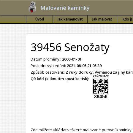
Malované kamínky
Úvod
Jak kamenovat
Jak malovat
Kdo j
39456 Senožaty
Datum proměny::
2000-01-01
Poslední vyhledání:
2021-08-05 21:05:39
Způsob cestování::
Z ruky do ruky, Výměnou za jiný k
KAMENUJ.CZ
QR kód (kliknutím spustíte tisk):
39456
Zde můžete ukládat veškeré malované putovní kamínky s