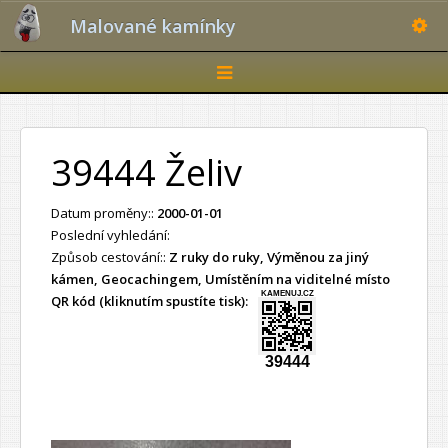
Toggle
Malované kamínky
Toggle
navigation
39444 Želiv
Datum proměny::
2000-01-01
Poslední vyhledání:
Způsob cestování::
Z ruky do ruky, Výměnou za jiný
kámen, Geocachingem, Umístěním na viditelné místo
KAMENUJ.CZ
QR kód (kliknutím spustíte tisk):
39444