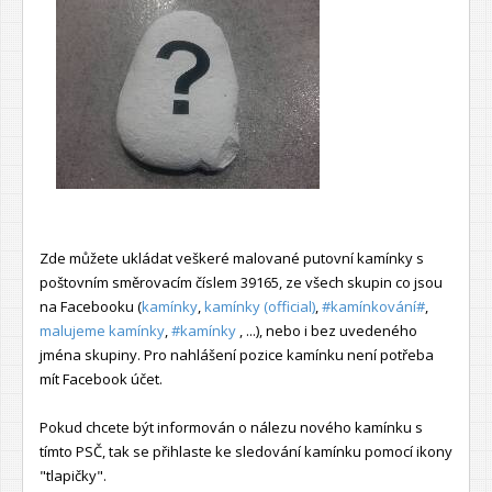
Zde můžete ukládat veškeré malované putovní kamínky s
poštovním směrovacím číslem 39165, ze všech skupin co jsou
na Facebooku (
kamínky
,
kamínky (official)
,
#kamínkování#
,
malujeme kamínky
,
#kamínky
, ...), nebo i bez uvedeného
jména skupiny. Pro nahlášení pozice kamínku není potřeba
mít Facebook účet.
Pokud chcete být informován o nálezu nového kamínku s
tímto PSČ, tak se přihlaste ke sledování kamínku pomocí ikony
"tlapičky".