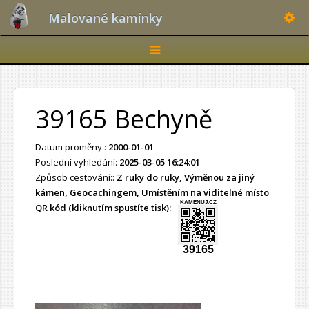
Toggle
Malované kamínky
Toggle
navigation
39165 Bechyně
Datum proměny::
2000-01-01
Poslední vyhledání:
2025-03-05 16:24:01
Způsob cestování::
Z ruky do ruky, Výměnou za jiný
kámen, Geocachingem, Umístěním na viditelné místo
KAMENUJ.CZ
QR kód (kliknutím spustíte tisk):
39165