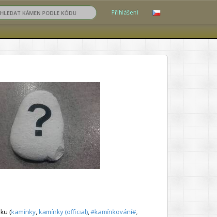
Přihlášení
ku (
kamínky
,
kamínky (official)
,
#kamínkování#
,