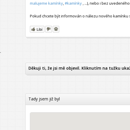
malujeme kamínky
,
#kamínky
, ...), nebo i bez uvedené
Pokud chcete být informován o nálezu nového kamínku s t
Líbí
`
Děkuji ti, že jsi mě objevil. Kliknutím na tužku uka
Tady jsem již byl