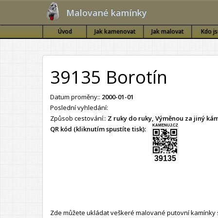
Malované kamínky
Úvod
Jak kamenovat
Jak malovat
Kdo j
39135 Borotín
Datum proměny::
2000-01-01
Poslední vyhledání:
Způsob cestování::
Z ruky do ruky, Výměnou za jiný k
KAMENUJ.CZ
QR kód (kliknutím spustíte tisk):
39135
Zde můžete ukládat veškeré malované putovní kamínky s