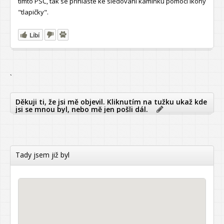
tímto PSČ, tak se přihlaste ke sledování kamínku pomocí ikony
"tlapičky".
Líbí
`
Děkuji ti, že jsi mě objevil. Kliknutím na tužku ukaž kde
jsi se mnou byl, nebo mě jen pošli dál.
Tady jsem již byl