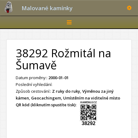
Toggle
Malované kamínky
Toggle
navigation
38292 Rožmitál na
Šumavě
Datum proměny::
2000-01-01
Poslední vyhledání:
Způsob cestování::
Z ruky do ruky, Výměnou za jiný
kámen, Geocachingem, Umístěním na viditelné místo
KAMENUJ.CZ
QR kód (kliknutím spustíte tisk):
38292