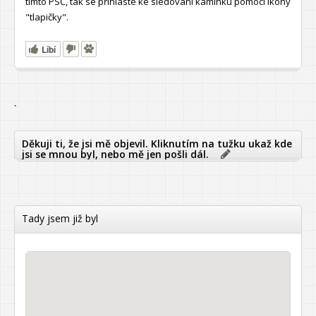
tímto PSČ, tak se přihlaste ke sledování kamínku pomocí ikony
"tlapičky".
Líbí
`
Děkuji ti, že jsi mě objevil. Kliknutím na tužku ukaž kde
jsi se mnou byl, nebo mě jen pošli dál.
Tady jsem již byl