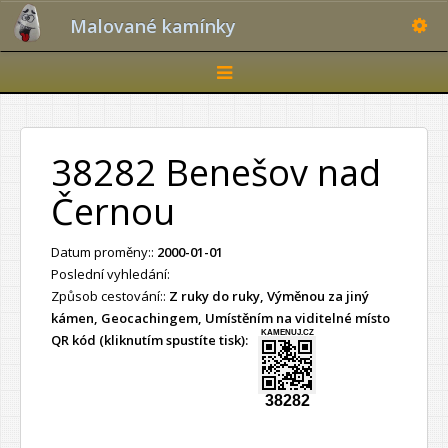
Toggle
Malované kamínky
Toggle
navigation
38282 Benešov nad
Černou
Datum proměny::
2000-01-01
Poslední vyhledání:
Způsob cestování::
Z ruky do ruky, Výměnou za jiný
kámen, Geocachingem, Umístěním na viditelné místo
KAMENUJ.CZ
QR kód (kliknutím spustíte tisk):
38282