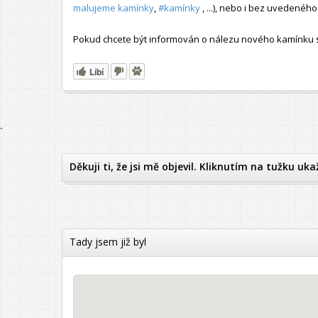
malujeme kamínky
,
#kamínky
, ...), nebo i bez uvedené
Pokud chcete být informován o nálezu nového kamínku s t
Líbí
`
Děkuji ti, že jsi mě objevil. Kliknutím na tužku uka
Tady jsem již byl