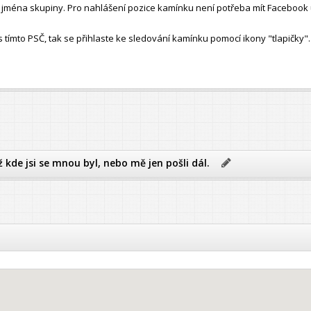
ho jména skupiny. Pro nahlášení pozice kamínku není potřeba mít Facebook 
ímto PSČ, tak se přihlaste ke sledování kamínku pomocí ikony "tlapičky".
ž kde jsi se mnou byl, nebo mě jen pošli dál.