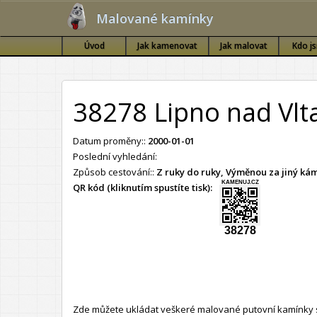
Malované kamínky
Úvod
Jak kamenovat
Jak malovat
Kdo j
38278 Lipno nad Vlt
Datum proměny::
2000-01-01
Poslední vyhledání:
Způsob cestování::
Z ruky do ruky, Výměnou za jiný k
KAMENUJ.CZ
QR kód (kliknutím spustíte tisk):
38278
Zde můžete ukládat veškeré malované putovní kamínky s