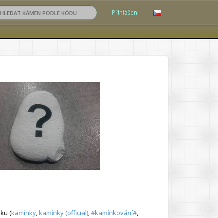
Přihlášení
ku (
kamínky
,
kamínky (official)
,
#kamínkování#
,