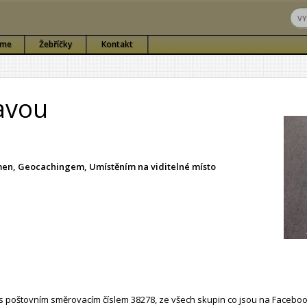
sme
Žebříčky
Kontakt
avou
ámen, Geocachingem, Umístěním na viditelné místo
 poštovním směrovacím číslem 38278, ze všech skupin co jsou na Faceboo